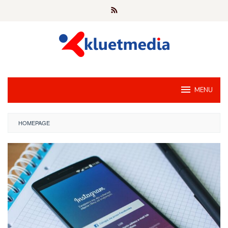
Loncat
ke
konten
MENU
HOMEPAGE