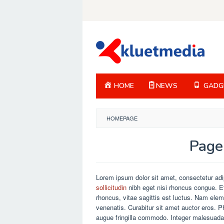
Loncat
ke
konten
HOME
NEWS
GADG
HOMEPAGE
Page
Oleh
Kluet
Diposting
Lorem ipsum dolor sit amet, consectetur adip
pada
sollicitudin
nibh eget nisi rhoncus congue. E
Mei
rhoncus, vitae sagittis est luctus. Nam elem
13,
2021
venenatis. Curabitur sit amet auctor eros. P
augue fringilla commodo. Integer malesuada 