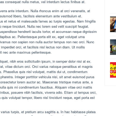
as consequat nulla metus, vel interdum lectus finibus at.
erra ante interdum. Nulla rhoncus enim at orci venenatis, at
euismod libero, facilisis elementum ante vestibulum et.
tus et netus et malesuada fames ac turpis egestas. Nam fringilla
eque tincidunt. Nulla nec lorem sed velit suscipit feugiat.
pendisse hendrerit iaculis tortor, et accumsan neque dignissim
dapibus ac. Pellentesque porta elit ex, eget volutpat urna
vamus non sapien non nulla auctor tempus non nec orci. Nunc
mperdiet orci, et facilisis nisl lectus non diam. Ut mollis
it nec ante maximus pellentesque.
quet, nibh eros sollicitudin ipsum, in semper dolor nisi at ex.
rat, vitae dictum orci. Orci varius natoque penatibus et magnis
s. Phasellus quis nisl volutpat, mattis dui ut, condimentum
haretra. Integer porttitor vehicula nisi, sit amet euismod purus
consectetur lorem auctor ac. Maecenas tristique metus ante, a
ulla quis mi condimentum faucibus. Aliquam vitae orci mattis
ibus, posuere nibh facilisis, viverra odio. Etiam ut tempus orci,
uis volutpat tempor, libero nisl tincidunt neque, eget porta est
arius turpis, et pretium arcu sagittis a. In hac habitasse platea