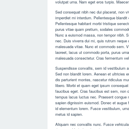
volutpat urna. Nam eget eros turpis. Maecen
Sed consequat nibh nec dui placerat, non viv
imperdiet mi interdum. Pellentesque blandit 
Pellentesque habitant morbi tristique senec
purus vitae quam pretium, sodales commodo n
Nunc a euismod massa, non tempor nibh. Sus
nec. Duis viverra dui mi, quis rutrum neque 
malesuada vitae. Nunc et commodo sem. Vi
laoreet, lacus ut commodo porta, purus urna i
malesuada consectetur. Cras fermentum vel
Suspendisse convallis, sem id vestibulum ali
Sed non blandit lorem. Aenean et ultricies e
dis parturient montes, nascetur ridiculus mu
libero. Morbi et quam eget ipsum consequat p
faucibus eget. Cras faucibus est sem, non 
tempus lacus luctus nec. Praesent congue n
sapien dignissim euismod. Donec et augue fin
id elementum lorem. Fusce vestibulum, urna q
metus id sapien.
Aliquam nec convallis nunc. Fusce vehicula v