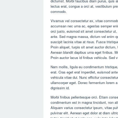
dictumst. Morbi faucibus diam purus, quis al
lectus erat, congue a orci at, vestibulum 
commodo.
Vivamus vel consectetur ex, vitae commodo s
accumsan nec urna ac, egestas semper enim.
orci justo, euismod sit amet consectetur ut, p
ante. Sed magna massa, dictum vel enim qui
suscipit lacinia vitae at risus. Fusce tristiqu
Proin aliquet, turpis sit amet auctor dictum,
Aenean blandit dapibus urna eget finibus. M
Proin auctor lacus id finibus vehicula. Sed vi
Nam mollis, ligula eu condimentum tristique
erat. Cras eget erat imperdiet, euismod ante
vehicula vitae dui. Nunc efficitur consectetu
ullamcorper eget. Donec fermentum lorem a 
dignissim id.
Morbi finibus pellentesque orci. Etiam consec
condimentum est in magna tincidunt, non aliq
Aliquam varius consectetur ipsum, vitae pulv
pulvinar elit. Aenean eget dolor at diam ultric