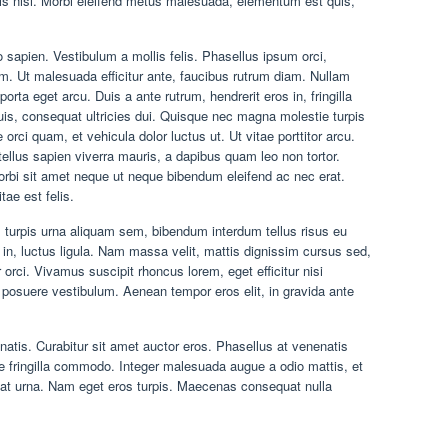
ortis nisi. Morbi eleifend metus malesuada, elementum est quis,
apien. Vestibulum a mollis felis. Phasellus ipsum orci,
 Ut malesuada efficitur ante, faucibus rutrum diam. Nullam
orta eget arcu. Duis a ante rutrum, hendrerit eros in, fringilla
s, consequat ultricies dui. Quisque nec magna molestie turpis
e orci quam, et vehicula dolor luctus ut. Ut vitae porttitor arcu.
 tellus sapien viverra mauris, a dapibus quam leo non tortor.
orbi sit amet neque ut neque bibendum eleifend ac nec erat.
tae est felis.
, turpis urna aliquam sem, bibendum interdum tellus risus eu
 in, luctus ligula. Nam massa velit, mattis dignissim cursus sed,
r orci. Vivamus suscipit rhoncus lorem, eget efficitur nisi
posuere vestibulum. Aenean tempor eros elit, in gravida ante
enatis. Curabitur sit amet auctor eros. Phasellus at venenatis
e fringilla commodo. Integer malesuada augue a odio mattis, et
tpat urna. Nam eget eros turpis. Maecenas consequat nulla