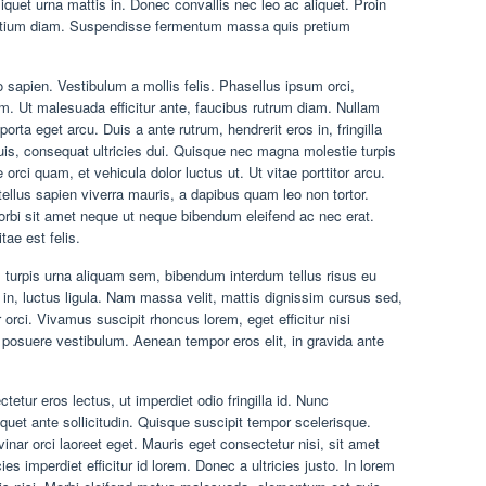
iquet urna mattis in. Donec convallis nec leo ac aliquet. Proin
pretium diam. Suspendisse fermentum massa quis pretium
apien. Vestibulum a mollis felis. Phasellus ipsum orci,
 Ut malesuada efficitur ante, faucibus rutrum diam. Nullam
orta eget arcu. Duis a ante rutrum, hendrerit eros in, fringilla
s, consequat ultricies dui. Quisque nec magna molestie turpis
e orci quam, et vehicula dolor luctus ut. Ut vitae porttitor arcu.
 tellus sapien viverra mauris, a dapibus quam leo non tortor.
orbi sit amet neque ut neque bibendum eleifend ac nec erat.
tae est felis.
, turpis urna aliquam sem, bibendum interdum tellus risus eu
 in, luctus ligula. Nam massa velit, mattis dignissim cursus sed,
r orci. Vivamus suscipit rhoncus lorem, eget efficitur nisi
posuere vestibulum. Aenean tempor eros elit, in gravida ante
tetur eros lectus, ut imperdiet odio fringilla id. Nunc
uet ante sollicitudin. Quisque suscipit tempor scelerisque.
inar orci laoreet eget. Mauris eget consectetur nisi, sit amet
ies imperdiet efficitur id lorem. Donec a ultricies justo. In lorem