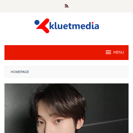
Loncat
ke
konten
MENU
HOMEPAGE